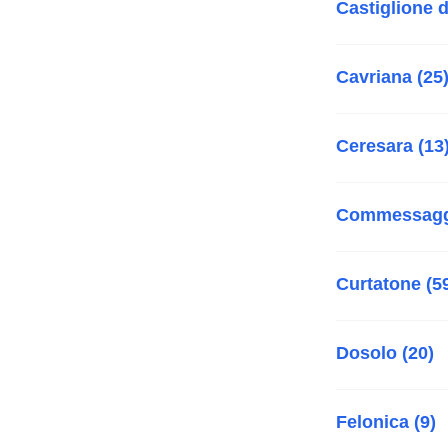
Castiglione d
Cavriana (25
Ceresara (13
Commessaggi
Curtatone (5
Dosolo (20)
Felonica (9)