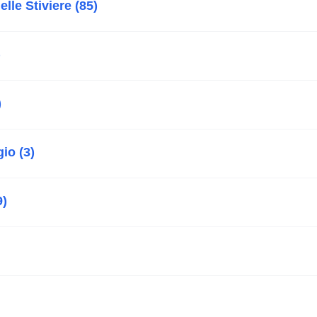
elle Stiviere (85)
)
)
o (3)
9)