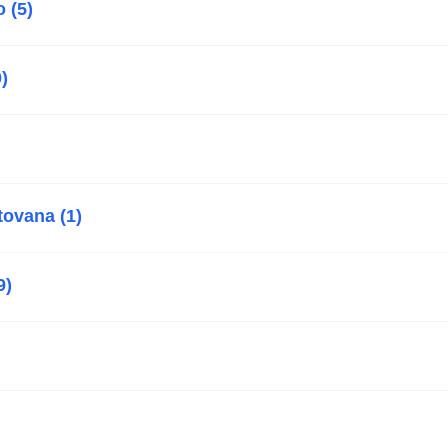
 (5)
)
ovana (1)
9)