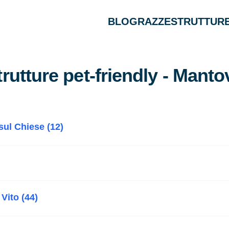
BLOG
RAZZE
STRUTTURE
trutture pet-friendly - Manto
ul Chiese (12)
Vito (44)