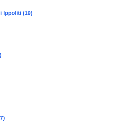
 Ippoliti (19)
)
)
7)