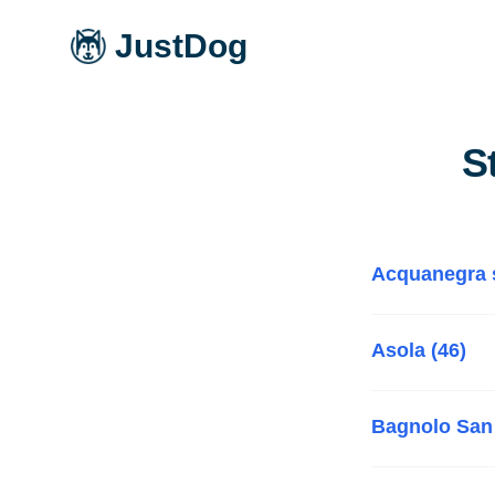
JustDog
S
Acquanegra s
Asola (46)
Bagnolo San 