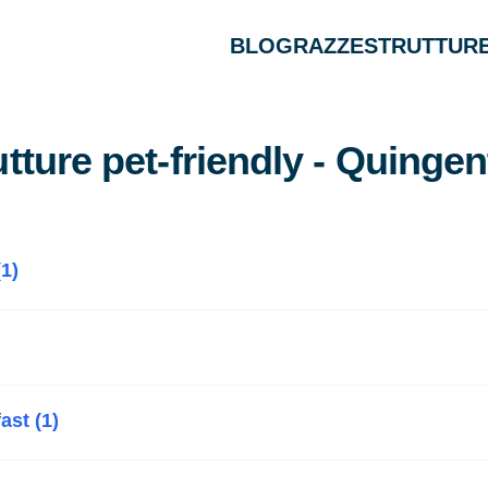
BLOG
RAZZE
STRUTTURE
utture pet-friendly - Quingen
1)
ast (1)