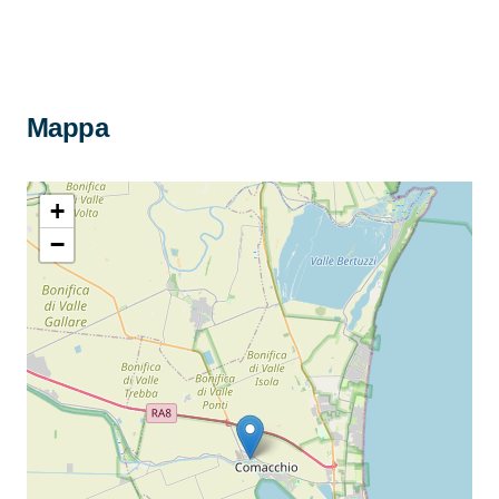
Mappa
+
−