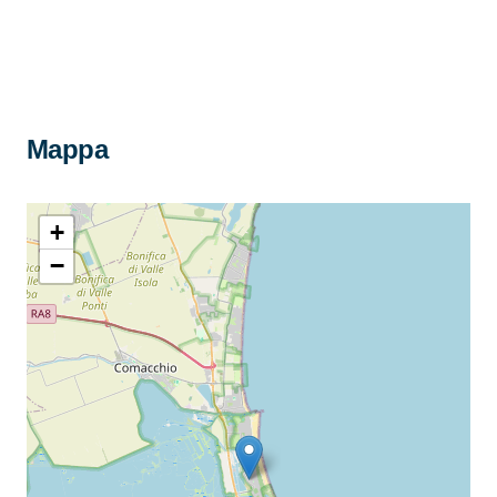
Mappa
+
−