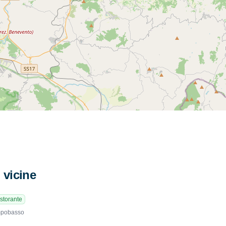
i vicine
storante
ampobasso