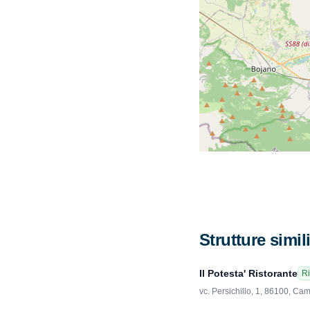
Strutture simil
Il Potesta' Ristorante
Ri
vc. Persichillo, 1, 86100, C