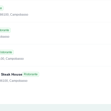
te
, 86100, Campobasso
torante
pobasso
istorante
86100, Campobasso
r Steak House
Ristorante
, 86100, Campobasso