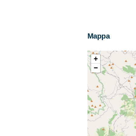
Mappa
+
−