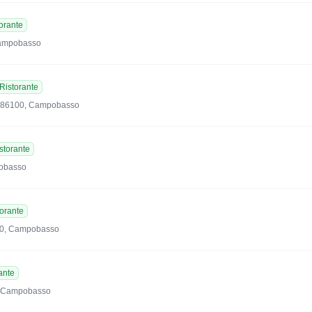
orante
 Campobasso
Ristorante
5, 86100, Campobasso
storante
pobasso
torante
100, Campobasso
ante
0, Campobasso