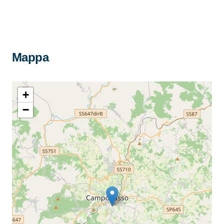
Mappa
+
−