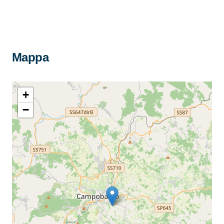
Mappa
+
−