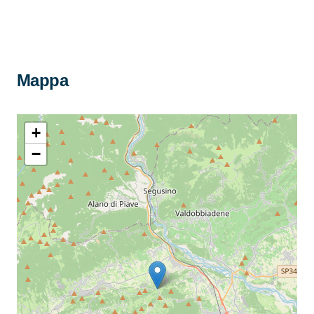
Mappa
+
−