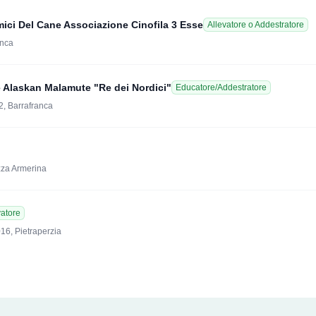
ici Del Cane Associazione Cinofila 3 Esse
Allevatore o Addestratore
anca
 Alaskan Malamute "Re dei Nordici"
Educatore/Addestratore
2, Barrafranca
azza Armerina
vatore
16, Pietraperzia