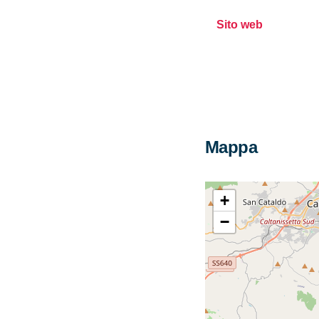
Sito web
Mappa
+
−