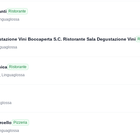
nti
Ristorante
inguaglossa
stazione Vini Boccaperta S.C. Ristorante Sala Degustazione Vini
R
nguaglossa
nica
Ristorante
, Linguaglossa
aglossa
rcello
Pizzeria
inguaglossa