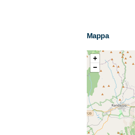
Mappa
+
−