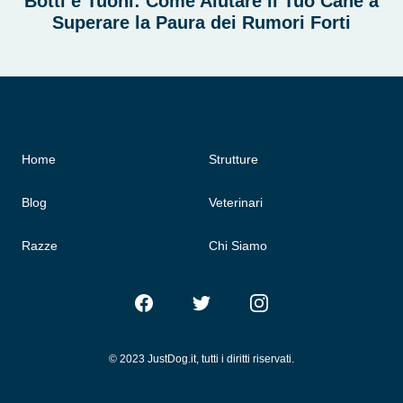
Botti e Tuoni: Come Aiutare il Tuo Cane a
Superare la Paura dei Rumori Forti
Home
Strutture
Blog
Veterinari
Razze
Chi Siamo
Facebook
Twitter
Instagram
© 2023 JustDog.it, tutti i diritti riservati.