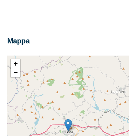
Mappa
+
−