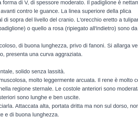
a forma di V, di spessore moderato. Il padiglione è nett
 avanti contro le guance. La linea superiore della plica
l di sopra del livello del cranio. L'orecchio eretto a tulip
padiglione) o quello a rosa (ripiegato all'indietro) sono da
oloso, di buona lunghezza, privo di fanoni. Si allarga ve
filo, presenta una curva aggraziata.
ntale, solido senza lassità.
muscolosa, molto leggermente arcuata. Il rene è molto c
ella regione sternale. Le costole anteriori sono moder
steriori sono lunghe e ben uscite.
iarla. Attaccata alta, portata dritta ma non sul dorso, no
rte e di buona lunghezza.