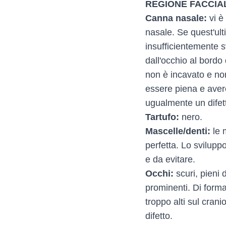
REGIONE FACCIA
Canna nasale:
vi è
nasale. Se quest'ult
insufficientemente 
dall'occhio al bordo
non è incavato e no
essere piena e aver
ugualmente un difet
Tartufo:
nero.
Mascelle/denti:
le 
perfetta. Lo svilupp
e da evitare.
Occhi:
scuri, pieni 
prominenti. Di forma
troppo alti sul crani
difetto.