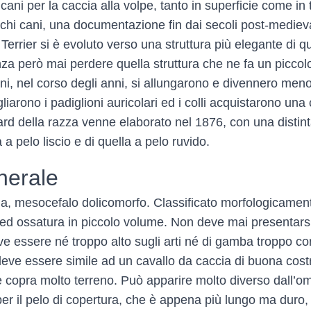
cani per la caccia alla volpe, tanto in superficie come in 
tichi cani, una documentazione fin dai secoli post-medieva
Terrier si è evoluto verso una struttura più elegante di qu
nza però mai perdere quella struttura che ne fa un piccolo
ani, nel corso degli anni, si allungarono e divennero men
liarono i padiglioni auricolari ed i colli acquistarono una 
rd della razza venne elaborato nel 1876, con una distin
 a pelo liscio e di quella a pelo ruvido.
nerale
lia, mesocefalo dolicomorfo. Classificato morfologicame
 ed ossatura in piccolo volume. Non deve mai presentarsi
 essere né troppo alto sugli arti né di gamba troppo cor
eve essere simile ad un cavallo da caccia di buona cost
he copra molto terreno. Può apparire molto diverso dall’
 per il pelo di copertura, che è appena più lungo ma duro,