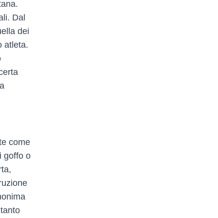
tana.
li. Dal
ella dei
 atleta.
o
certa
ta
nte come
 goffo o
ta,
ruzione
omonima
 tanto