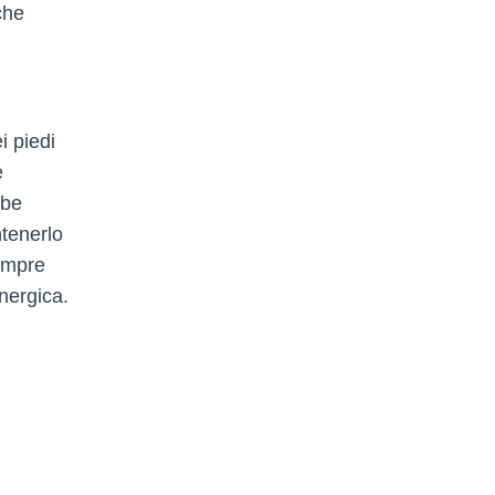
che
i piedi
e
bbe
ntenerlo
sempre
nergica.