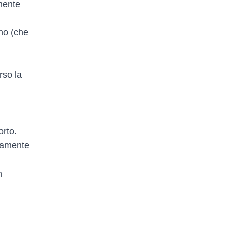
amente
ano (che
rso la
orto.
atamente
n