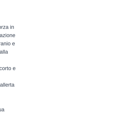
orza in
mazione
ranio e
alla
corto e
allerta
ua