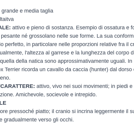
i grande e media taglia
ltaitva
ALE:
attivo e pieno di sostanza. Esempio di ossatura e f
 pesante né grossolano nelle sue forme. La sua confor
o perfetto, in particolare nelle proporzioni relative fra il c
almente, l'altezza al garrese e la lunghezza del corpo d
 quella della natica sono approssimativamente uguali. In
ox Terrier ricorda un cavallo da caccia (hunter) dal dorso 
reno.
CARATTERE:
attivo, vivo nei suoi movimenti; in piedi e 
zione. Amichevole, socievole e intrepido.
LE
ore pressoché piatto; il cranio si incrina leggermente il s
e gradualmente verso gli occhi.