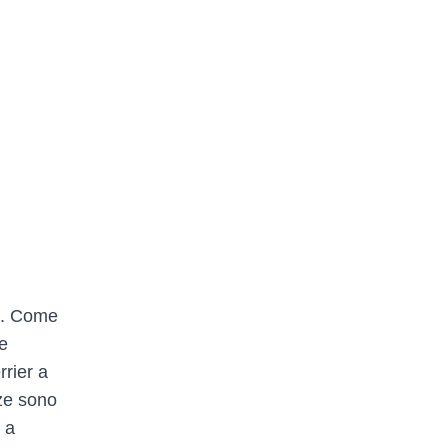
ca. Come
te
rrier a
zze sono
 a