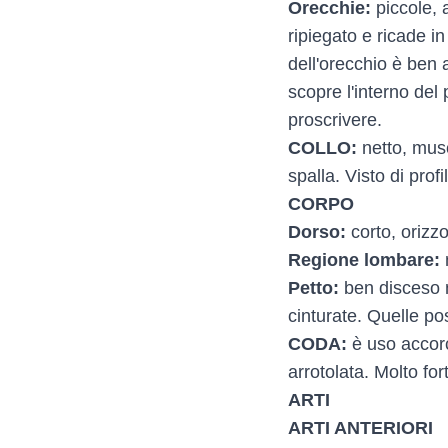
Orecchie:
piccole, 
ripiegato e ricade in
dell'orecchio è ben a
scopre l'interno del 
proscrivere.
COLLO:
netto, musc
spalla. Visto di pro
CORPO
Dorso:
corto, orizzo
Regione lombare:
Petto:
ben disceso n
cinturate. Quelle po
CODA:
è uso accorc
arrotolata. Molto fo
ARTI
ARTI ANTERIORI