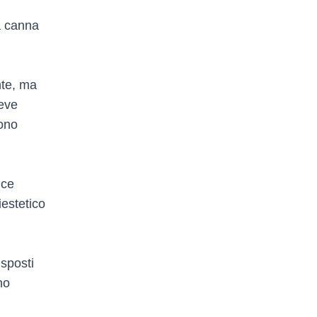
la canna
nte, ma
deve
sono
ice
iestetico
isposti
no