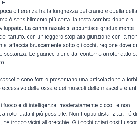
LE
 poca differenza fra la lunghezza del cranio e quella del
ima è sensibilmente più corta, la testa sembra debole e
sviluppata. La canna nasale si appuntisce gradualmente
 del tartufo, con un leggero stop alla giunzione con la fro
n si affaccia bruscamente sotto gli occhi, regione dove 
e sostanza. Le guance piene dal contorno arrotondato 
to.
mascelle sono forti e presentano una articolazione a forb
o eccessivo delle ossa e dei muscoli delle mascelle è ant
di fuoco e di intelligenza, moderatamente piccoli e non
 arrotondata il più possibile. Non troppo distanziati, né d
o, né troppo vicini all'orecchie. Gli occhi chiari costituisco