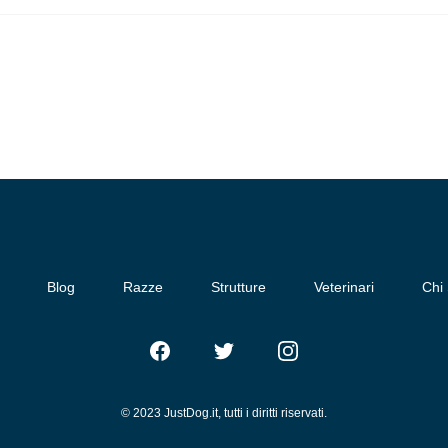
Blog
Razze
Strutture
Veterinari
Chi
Facebook
Twitter
Instagram
© 2023 JustDog.it, tutti i diritti riservati.