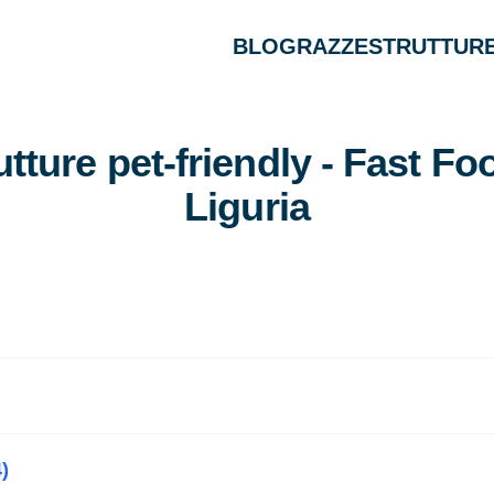
BLOG
RAZZE
STRUTTURE
utture pet-friendly - Fast Fo
Liguria
)