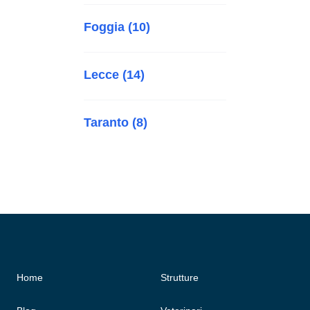
Foggia (10)
Lecce (14)
Taranto (8)
Home
Strutture