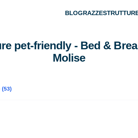
BLOG
RAZZE
STRUTTURE
ure pet-friendly - Bed & Brea
Molise
(53)