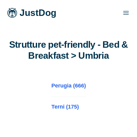
JustDog
Open
Strutture pet-friendly - Bed &
Breakfast > Umbria
Perugia (666)
Terni (175)