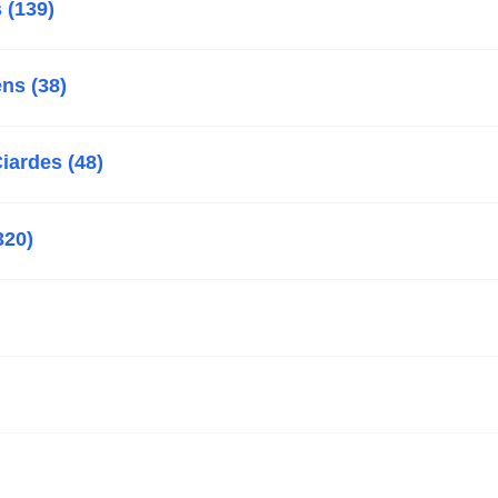
 (139)
ns (38)
iardes (48)
320)