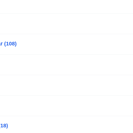
ar (108)
18)