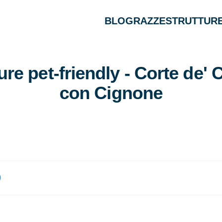
BLOG
RAZZE
STRUTTURE
ure pet-friendly - Corte de' 
con Cignone
)