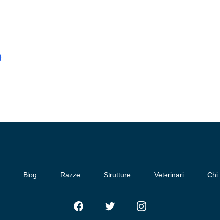
)
Blog
Razze
Strutture
Veterinari
Chi
Facebook
Twitter
Instagram