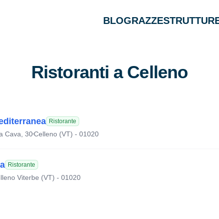
BLOG
RAZZE
STRUTTURE
Ristoranti a Celleno
editerranea
Ristorante
a Cava, 30
Celleno (VT) - 01020
ia
Ristorante
lleno Viterbe (VT) - 01020