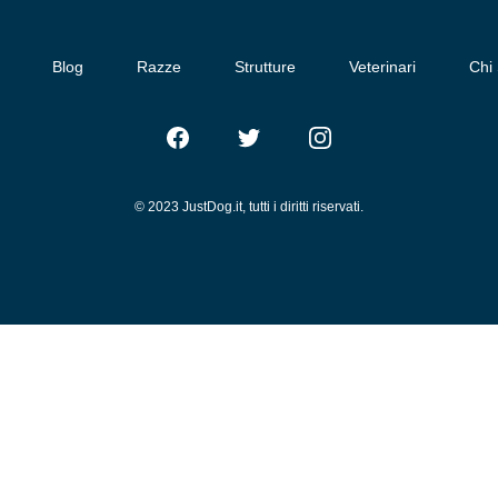
Blog
Razze
Strutture
Veterinari
Chi
Facebook
Twitter
Instagram
© 2023 JustDog.it, tutti i diritti riservati.