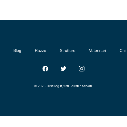
Blog
Razze
Strutture
Veterinari
Chi
Facebook
Twitter
Instagram
© 2023 JustDog.it, tutti i diritti riservati.