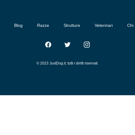
Blog
Razze
Strutture
Veterinari
Chi
Facebook
Twitter
Instagram
© 2023 JustDog.it, tutti i diritti riservati.