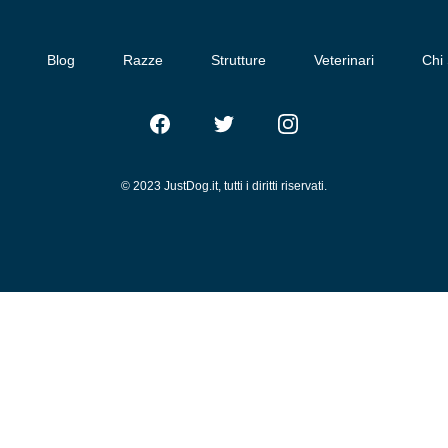
Blog
Razze
Strutture
Veterinari
Chi
Facebook
Twitter
Instagram
© 2023 JustDog.it, tutti i diritti riservati.