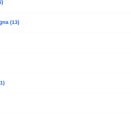
5)
gna (13)
1)