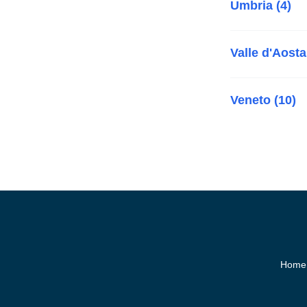
Umbria (4)
Valle d'Aosta
Veneto (10)
Home