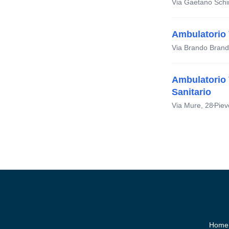
Via Gaetano Schir
Ambulatorio 
Via Brando Brando
Ambulatorio 
Sanitario
Via Mure, 28
Piev
Home