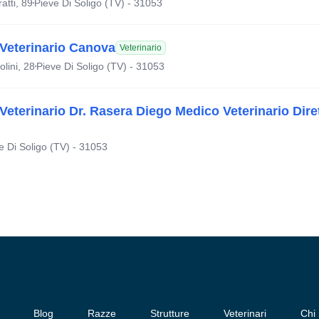
atti, 89
Pieve Di Soligo (TV) - 31053
Veterinario Canova
Veterinario
lini, 28
Pieve Di Soligo (TV) - 31053
Veterinario Dr. Rasera Diego Medico Veterinario Dire
e Di Soligo (TV) - 31053
Blog
Razze
Strutture
Veterinari
Chi