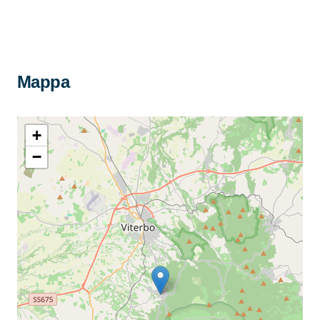
Mappa
+
−