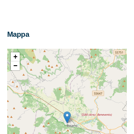
Mappa
+
−