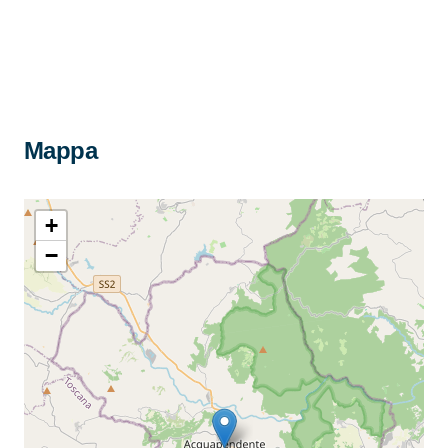
Mappa
+
−