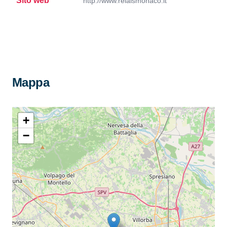
Sito web
http://www.relaismonaco.it
Mappa
+
−