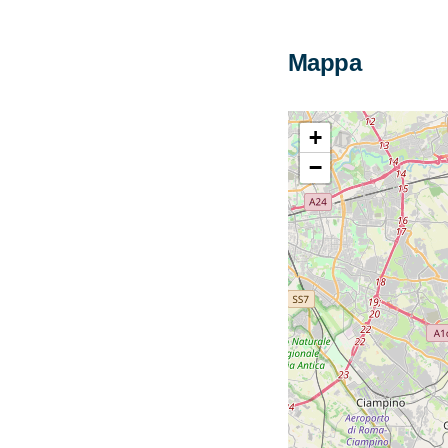
Mappa
+
−