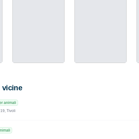
i vicine
r animali
19, Tivoli
nimali