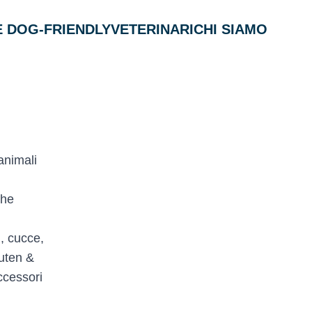
 DOG-FRIENDLY
VETERINARI
CHI SIAMO
animali
che
i, cucce,
luten &
accessori