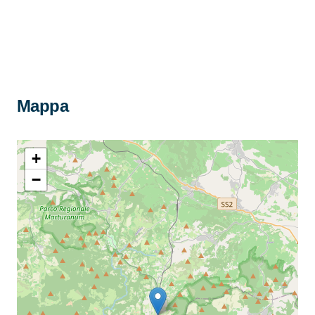
Mappa
+
−