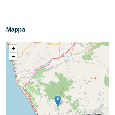
Mappa
+
−