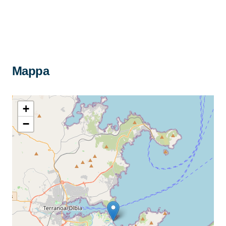
Mappa
+
−