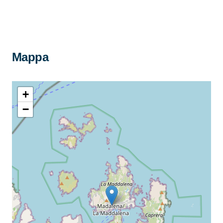
Mappa
+
−