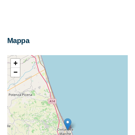
Mappa
+
−