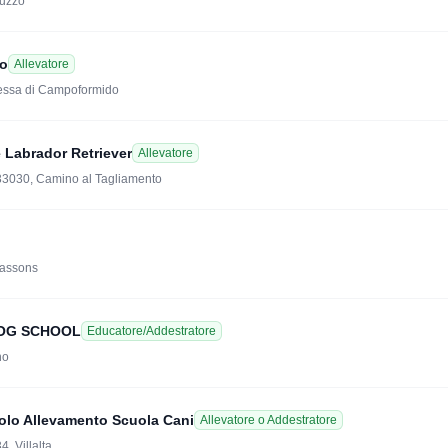
ruzzo
lo
Allevatore
ressa di Campoformido
 Labrador Retriever
Allevatore
 33030, Camino al Tagliamento
massons
. DOG SCHOOL
Educatore/Addestratore
no
aolo Allevamento Scuola Cani
Allevatore o Addestratore
4, Villalta