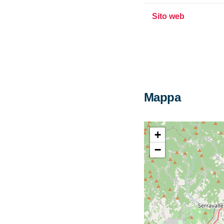
Sito web
Mappa
+
−