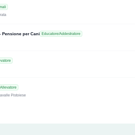
mali
rata
- Pensione per Cani
Educatore/Addestratore
evatore
Allevatore
avalle Pistoiese