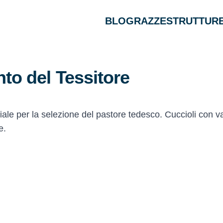
BLOG
RAZZE
STRUTTURE
to del Tessitore
ale per la selezione del pastore tedesco. Cuccioli con v
e.