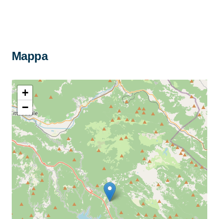
Mappa
+
−