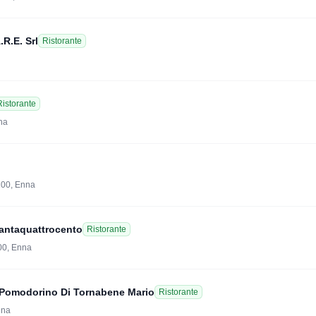
.R.E. Srl
Ristorante
Ristorante
na
100, Enna
vantaquattrocento
Ristorante
100, Enna
a Pomodorino Di Tornabene Mario
Ristorante
nna