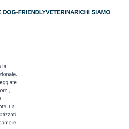
 DOG-FRIENDLY
VETERINARI
CHI SIAMO
 la
zionale.
seggiate
orni,
a
otel La
atizzati
 camere