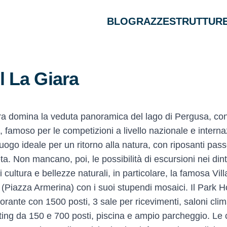
BLOG
RAZZE
STRUTTURE
l La Giara
ara domina la veduta panoramica del lago di Pergusa, con
, famoso per le competizioni a livello nazionale e interna
luogo ideale per un ritorno alla natura, con riposanti pas
ta. Non mancano, poi, le possibilità di escursioni nei dint
i cultura e bellezze naturali, in particolare, la famosa Vill
Piazza Armerina) con i suoi stupendi mosaici. Il Park H
torante con 1500 posti, 3 sale per ricevimenti, saloni clim
ing da 150 e 700 posti, piscina e ampio parcheggio. Le