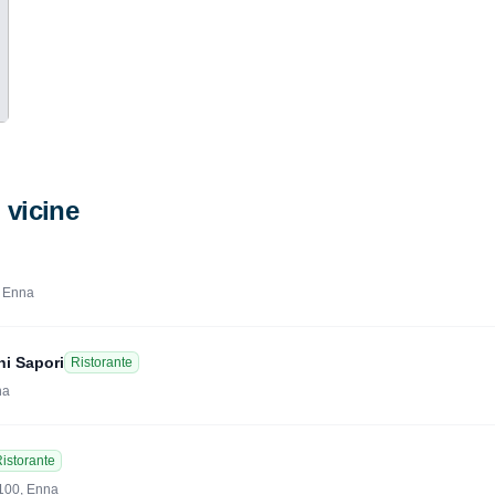
i vicine
, Enna
ni Sapori
Ristorante
na
istorante
4100, Enna