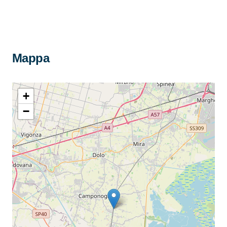
Mappa
+
−