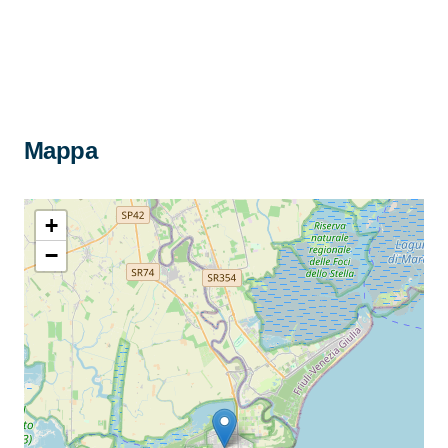
Mappa
+
−