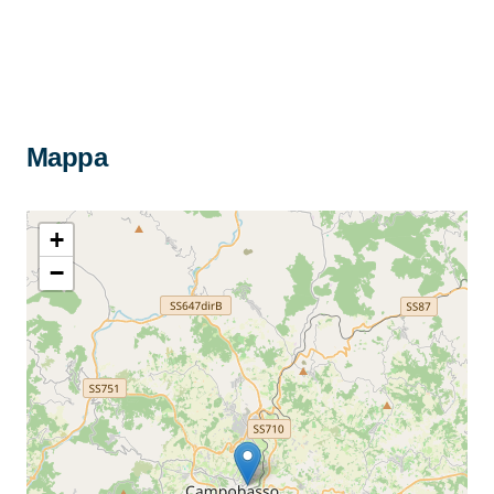
Mappa
+
−