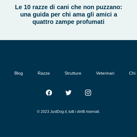
Le 10 razze di cani che non puzzano:
una guida per chi ama gli amici a
quattro zampe profumati
Blog
Razze
Strutture
Veterinari
Chi
Facebook
Twitter
Instagram
© 2023 JustDog.it, tutti i diritti riservati.