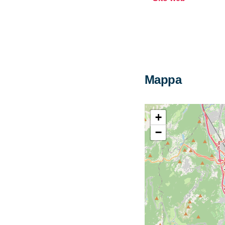
Mappa
+
−