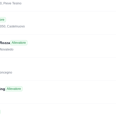
50, Pieve Tesino
tore
8050, Castelnuovo
 Rozza
Allevatore
, Novaledo
Roncegno
ing
Allevatore