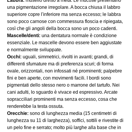
Labbra:
musello diviso a metà. Le mucose presentano
una pigmentazione irregolare. A bocca chiusa il labbro
superiore copre l'inferiore ma senza eccesso; le labbra
sono poco carnose con commessura floscia e ripiegata,
così che gli angoli della bocca sono un poco cadenti.
Mascelle/denti:
una dentatura normale è condizione
essenziale. Le mascelle devono essere ben aggiustate
e normalmente sviluppate.
Occhi:
uguali, simmetrici, rivolti in avanti; grandi, di
differenti sfumature ma di preferenza scuri; di forma
ovale, orizzontali, non infossati né prominenti; palpebre
fini e ben aperte, con movimenti facili. I bordi sono
pigmentati dello stesso nero o marrone del tartufo. Nei
cani adulti, lo sguardo è vivace ed espressivo. Arcate
sopracciliari prominenti ma senza eccesso, cosa che
renderebbe la testa ossuta.
Orecchie:
sono di lunghezza media (15 centimetri di
lunghezza su 11 di larghezza), soffici, sottili e rivestite di
un pelo fine e serrato; molto più larghe alla base che in