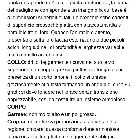
punta in rapporto di 2, 5 a 1; punta arrotondata; la forma
del padiglione corrisponde a un triangolo la cui base è
di dimensioni superiori ai lati. Le orecchie sono cadenti,
di superficie pressoché piatta, con attaccatura alta e
parallele fra di loro. Quando l'animale è attento,
presentano sulla loro faccia esterna uno o due piccoli
solchi longitudinali di profondità e larghezza variabile,
ma mai molto accentuata.
COLLO:
dritto, leggermente ricurvo nel suo terzo
superiore, non troppo grosso, piuttosto allungato, con
presenza di un corto fanone; il collo si unisce
graziosamente alla testa formando un angolo di circa 90
gradi; si deve fondere nel torace senza transizione
apprezzabile, così da costituire un insieme armonioso.
CORPO
Garrese:
non molto alto e un po' grosso.
Groppa:
di larghezza proporzionata a quella della
regione lombare; questa conformazione armoniosa
forma un asse longitudinale leggermente obliquo.