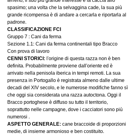
terreno, il suo più grande interesse è la caccia allo
spasimo; una volta che la selvaggina cade, la sua più
grande ricompensa è di andare a cercarla e riportarla al
padrone.
CLASSIFICAZIONE FCI
Gruppo 7 : Cani da ferma
Sezione 1.1: Cani da ferma continentali tipo Bracco
Con prova di lavoro
CENNI STORICI:
l'origine di questa razza non è ben
definita. Probabilmente proviene dall'oriente ed è
arrivato nella penisola iberica in tempi remoti. La sua
presenza in Portogallo è registrata almeno dalle ultime
decadi del XIV secolo, e le numerose modifiche fanno sì
che oggi sia considerata una razza autoctona. Oggi il
Bracco portoghese è diffuso su tutto il territorio,
soprattutto nelle campagne, dove i cacciatori sono più
numerosi .
ASPETTO GENERALE:
cane braccoide di proporzioni
medie, di insieme armonioso e ben costituito.