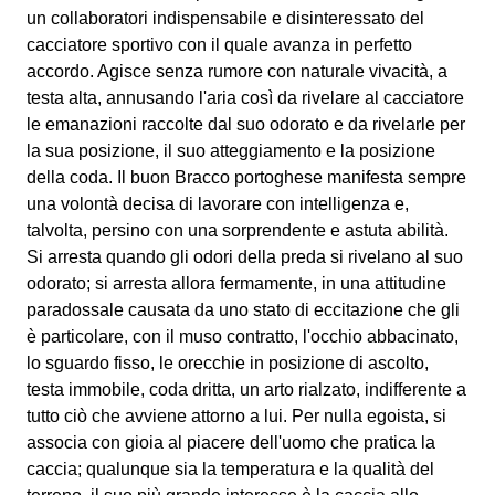
un collaboratori indispensabile e disinteressato del
cacciatore sportivo con il quale avanza in perfetto
accordo. Agisce senza rumore con naturale vivacità, a
testa alta, annusando l'aria così da rivelare al cacciatore
le emanazioni raccolte dal suo odorato e da rivelarle per
la sua posizione, il suo atteggiamento e la posizione
della coda. Il buon Bracco portoghese manifesta sempre
una volontà decisa di lavorare con intelligenza e,
talvolta, persino con una sorprendente e astuta abilità.
Si arresta quando gli odori della preda si rivelano al suo
odorato; si arresta allora fermamente, in una attitudine
paradossale causata da uno stato di eccitazione che gli
è particolare, con il muso contratto, l'occhio abbacinato,
lo sguardo fisso, le orecchie in posizione di ascolto,
testa immobile, coda dritta, un arto rialzato, indifferente a
tutto ciò che avviene attorno a lui. Per nulla egoista, si
associa con gioia al piacere dell'uomo che pratica la
caccia; qualunque sia la temperatura e la qualità del