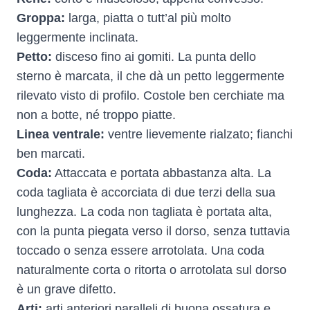
Groppa:
larga, piatta o tutt’al più molto
leggermente inclinata.
Petto:
disceso fino ai gomiti. La punta dello
sterno è marcata, il che dà un petto leggermente
rilevato visto di profilo. Costole ben cerchiate ma
non a botte, né troppo piatte.
Linea ventrale:
ventre lievemente rialzato; fianchi
ben marcati.
Coda:
Attaccata e portata abbastanza alta. La
coda tagliata è accorciata di due terzi della sua
lunghezza. La coda non tagliata è portata alta,
con la punta piegata verso il dorso, senza tuttavia
toccado o senza essere arrotolata. Una coda
naturalmente corta o ritorta o arrotolata sul dorso
è un grave difetto.
Arti:
arti anteriori paralleli di buona ossatura e